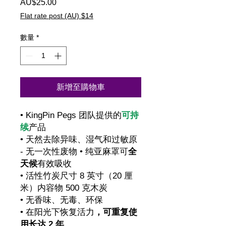
AU$25.00
價
格
Flat rate post (AU) $14
數量
*
新增至購物車
• KingPin Pegs 团队提供的
可持
续
产品
• 天然去除异味、湿气和过敏原
- 无一次性废物 • 纯亚麻罩可
全
天候
有效吸收
• 活性竹炭尺寸 8 英寸（20 厘
米）内容物 500 克木炭
• 无香味、无毒、环保
• 在阳光下恢复活力
，可重复使
用长达 2 年